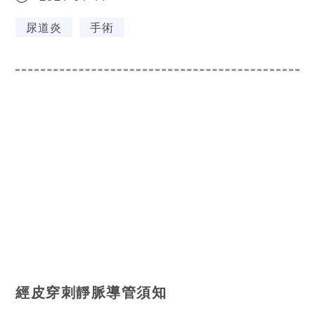
尿道炎
手術
經皮穿刺靜脈導管須知