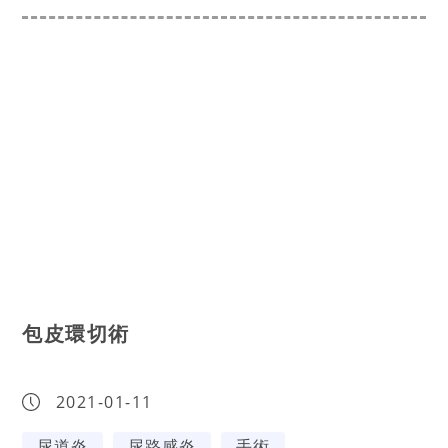
包皮環切術
2021-01-11
尿道炎
尿路感炎
手術