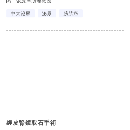
張源津助理教授
中大泌尿
泌尿
膀胱癌
經皮腎鏡取石手術