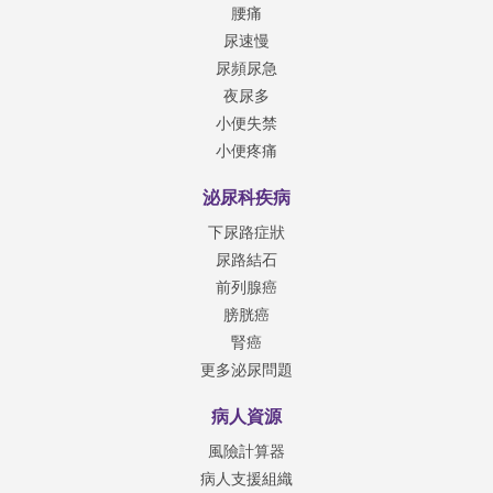
腰痛
尿速慢
尿頻尿急
夜尿多
小便失禁
小便疼痛
泌尿科疾病
下尿路症狀
尿路結石
前列腺癌
膀胱癌
腎癌
更多泌尿問題
病人資源
風險計算器
病人支援組織