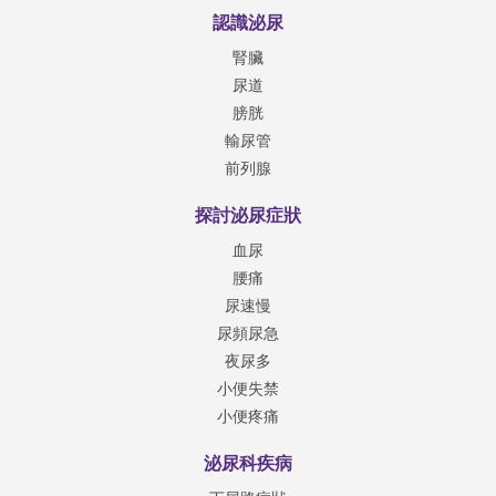
認識泌尿
腎臟
尿道
膀胱
輸尿管
前列腺
探討泌尿症狀
血尿
腰痛
尿速慢
尿頻尿急
夜尿多
小便失禁
小便疼痛
泌尿科疾病