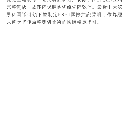
完整無缺，故能確保腫瘤切緣切除乾淨。最近中大泌
尿科團隊引領下並制定ERBT國際共識聲明，作為經
尿道膀胱腫瘤整塊切除術的國際臨床指引。