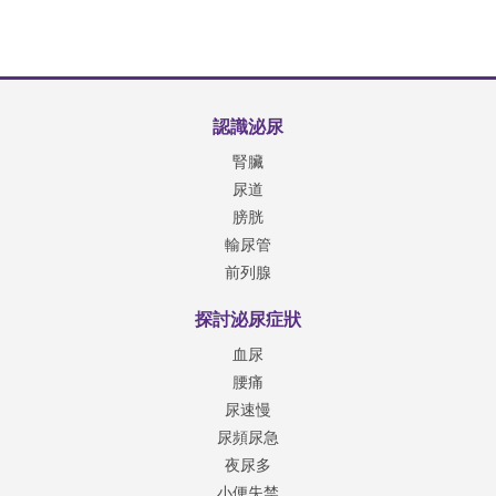
認識泌尿
腎臟
尿道
膀胱
輸尿管
前列腺
探討泌尿症狀
血尿
腰痛
尿速慢
尿頻尿急
夜尿多
小便失禁