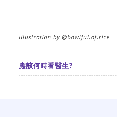
Illustration by @bowlful.of.rice
應該何時看醫生?
儘管隨著年齡的增長，這是我
助。