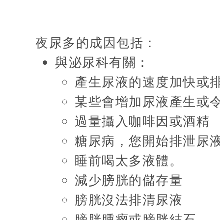
夜尿多
的成因包括：
與泌尿科有關：
產生尿液的速度加快或
某些會增加尿液產生或
過量攝入咖啡因或酒精
糖尿病，您開始排泄尿
睡前喝太多液體。
減少膀胱的儲存量
膀胱沒法排清尿液
膀胱腫瘤或膀胱結石