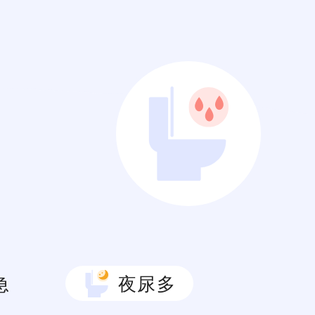
急
夜尿多