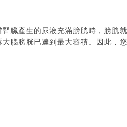
當腎臟產生的尿液充滿膀胱時，膀胱
訴大腦膀胱已達到最大容積。因此，