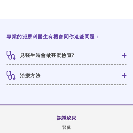
您可以諮詢您的泌尿科醫生。適當的生活方式改變和
治療可以減輕下尿路症狀，從而改善您的生活質量。
您可以嘗試通過我們的
IPSS計算器
完成自我評估，
以對下尿路症狀的嚴重程度進行分級。 國際前列腺
症狀評分問卷是常用於泌尿科的評估診斷。
專業的泌尿科醫生有機會問你這些問題：
良性前列腺增生治療
見醫生時會做甚麼檢查?
問症：
治療方法
醫生將記錄病史並詢問您的症狀，以更好地了解可能
的根本原因。
治療取決於正確診斷。
檢查
您的醫生可能會進行身體檢查，包括腹部和直腸指
檢。
認識泌尿
腎臟
檢查