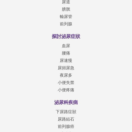
尿道
血液和尿液檢查：
膀胱
-抽取尿液進行調查
輸尿管
-抽血以評估腎功能
前列腺
-與醫生討論後，在知情的男性患者中進行前列腺特
異性抗原（PSA）血液檢查
探討泌尿症狀
血尿
膀胱功能及影像學：
腰痛
-進行尿流速檢查，這是一項無創評估以尋找測量流
尿速慢
量
尿頻尿急
-用超聲檢查殘留尿液
夜尿多
-在選定的合適情況下，進行尿動力學檢查，一項基
小便失禁
於導管的有創性測試，可測量膀胱感覺和收縮力
小便疼痛
泌尿科疾病
下尿路症狀
尿路結石
前列腺癌