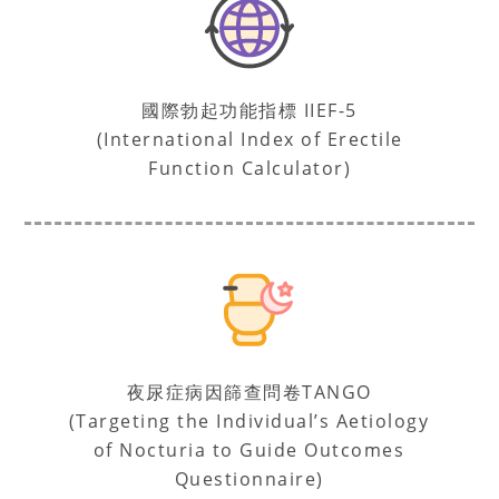
國際勃起功能指標 IIEF-5
(International Index of Erectile
Function Calculator)
夜尿症病因篩查問卷TANGO
(Targeting the Individual’s Aetiology
of Nocturia to Guide Outcomes
Questionnaire)