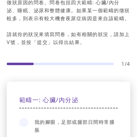
徵狀原因的問卷。問卷包括四大範疇
:
心臟
/
內分
泌、睡眠、泌尿和整體健康。如果某一個範疇的徵狀
較多，則表示有較大機會夜尿症病因是來自該範疇。
請就你的狀況來填寫問卷，如有相關的狀況，請加上
V號，並按「提交」以得出結果。
1
/
4
範疇一: 心臟/內分泌
我的腳眼，足部或腿部日間時常腫
脹