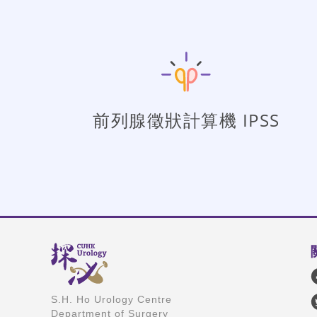
前列腺徵狀計算機 IPSS
S.H. Ho Urology Centre
Department of Surgery