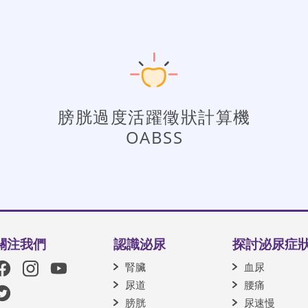
膀胱過度活躍徵狀計算機
OABSS
關注我們
認識泌尿
探討泌尿症
腎臟
血尿
尿道
腰痛
膀胱
尿速慢