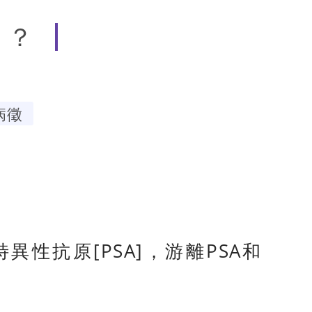
）？
病徵
性抗原[PSA]，游離PSA和