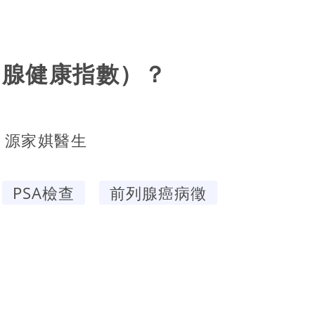
列腺健康指數）？
源家娸醫生
PSA檢查
前列腺癌病徵