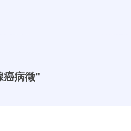
腺癌病徵"