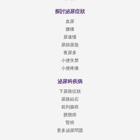
探討泌尿症狀
血尿
腰痛
尿速慢
尿頻尿急
夜尿多
小便失禁
小便疼痛
泌尿科疾病
下尿路症狀
尿路結石
前列腺癌
膀胱癌
腎癌
更多泌尿問題