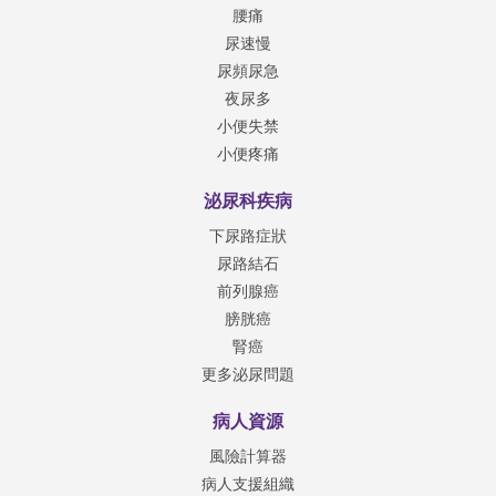
腰痛
尿速慢
尿頻尿急
夜尿多
小便失禁
小便疼痛
泌尿科疾病
下尿路症狀
尿路結石
前列腺癌
膀胱癌
腎癌
更多泌尿問題
病人資源
風險計算器
病人支援組織