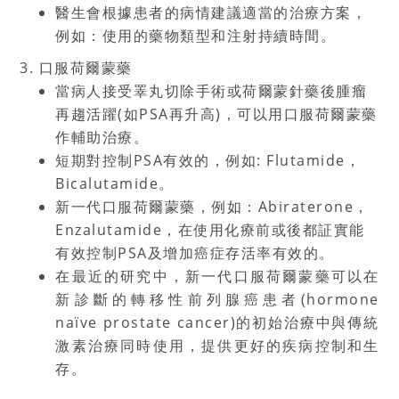
醫生會根據患者的病情建議適當的治療方案，
例如：使用的藥物類型和注射持續時間。
3.
口服荷爾蒙藥
當病人接受睪丸切除手術或荷爾蒙針藥後腫瘤
再趨活躍
(
如
PSA
再升高
)
，可以用口服荷爾蒙藥
作輔助治療。
短期對控制
PSA
有效的，例如
: Flutamide
，
Bicalutamide
。
新一代口服荷爾蒙藥，例如：
Abiraterone
，
Enzalutamide
，在使用化療前或後都証實能
有效控制
PSA
及增加癌症存活率有效的。
在最近的研究中，新一代口服荷爾蒙藥可以在
新診斷的轉移性前列腺癌患者
(hormone
naïve prostate cancer)
的初始治療中與傳統
激素治療同時使用，提供更好的疾病控制和生
存。