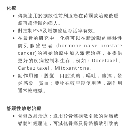
化療
傳統適用於擴散性前列腺癌在荷爾蒙治療後腫
瘤再趨活躍的病人。
對控制
PSA
及增加癌症存活率有效。
在最近的研究中，化療可以在新診斷的轉移性
前列腺癌患者
(hormone naïve prostate
cancer)
的初始治療中加入激素治療，並提供
更好的疾病控制和生存，例如：
Docetaxel
，
Carbazitaxel
，
Mitoxantrone
。
副作用如：脫髮，口腔潰瘍，嘔吐，腹瀉，發
炎感染，貧血；藥物在較早期使用時，副作用
通常較輕微。
舒緩性放射治療
骨骼放射治療：適用於骨骼擴散引致的骨痛或
脊髓神經壓迫，可減低骨痛及骨骼擴散引致的