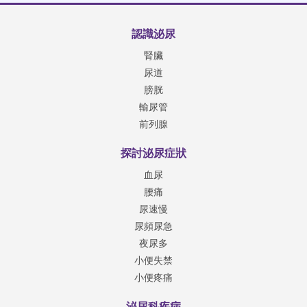
認識泌尿
腎臟
尿道
膀胱
輸尿管
前列腺
探討泌尿症狀
血尿
腰痛
尿速慢
尿頻尿急
夜尿多
小便失禁
小便疼痛
泌尿科疾病