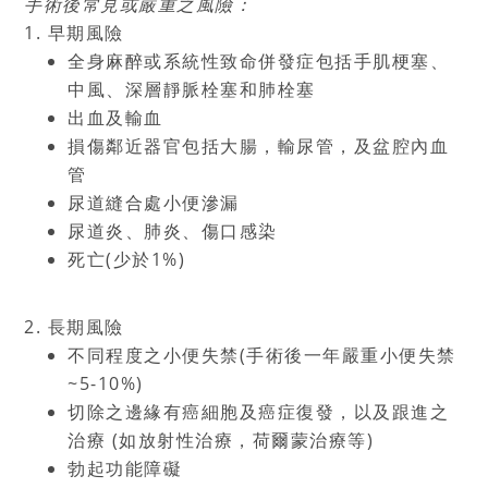
手術後常見或嚴重之風險：
1.
早期風險
全身麻醉或系統性致命併發症包括手肌梗塞、
中風、深層靜脈栓塞和肺栓塞
出血及輸血
損傷鄰近器官包括大腸，輸尿管，及盆腔內血
管
尿道縫合處小便滲漏
尿道炎、肺炎、傷口感染
死亡
(
少於
1%)
2.
長期風險
不同程度之小便失禁
(
手術後一年嚴重小便失禁
~5-10%)
切除之邊緣有癌細胞及癌症復發，以及跟進之
治療
(
如放射性治療，荷爾蒙治療等
)
勃起功能障礙