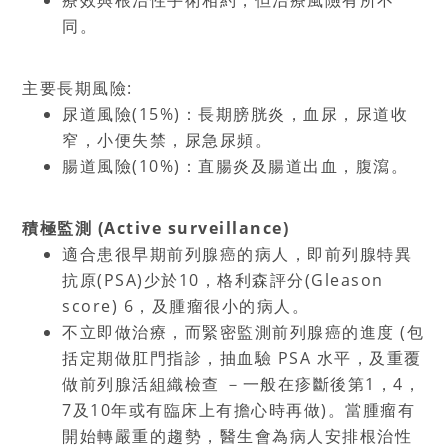
療效與根治性手術相約，但治療風險有所不
同。
主要長期風險
:
尿道風險
(15%)
：長期膀胱炎，血尿，尿道收
窄，小便失禁，尿急尿頻。
腸道風險
(10%)
：直腸炎及腸道出血，腹瀉。
積極監測
(Active surveillance)
適合患很早期前列腺癌的病人，即前列腺特異
抗原
(PSA)
少於
10
，格利森評分
(Gleason
score) 6
，及腫瘤很小的病人。
不立即做治療，而緊密監測前列腺癌的進度
(
包
括定期做肛門指診，抽血驗
PSA
水平，及重覆
做前列腺活組織檢查 －一般在疹斷後第
1
，
4
，
7
及
10
年或有臨床上有擔心時再做
)
。當腫瘤有
開始轉嚴重的趨勢，醫生會為病人安排根治性