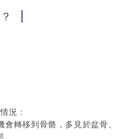
症？
列情況：
機會轉移到骨骼，多見於盆骨、
部。