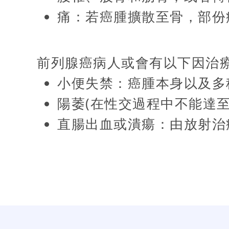
痛：若癌腫擴散至骨，部份
前列腺癌病人或會有以下因治
小便失禁：癌腫本身以及多
陽萎(在性交過程中不能達
直腸出血或潰瘍：由放射治