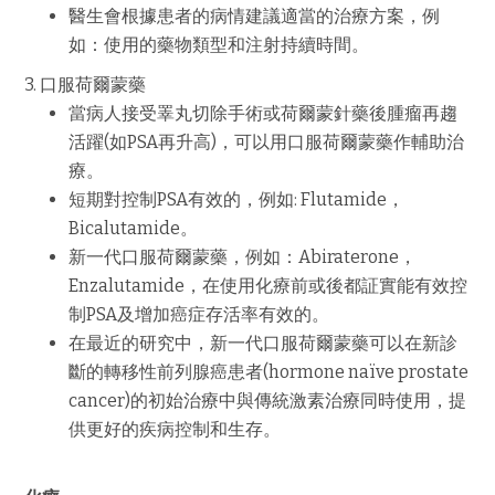
醫生會根據患者的病情建議適當的治療方案，例
如：使用的藥物類型和注射持續時間。
3.
口服荷爾蒙藥
當病人接受睪丸切除手術或荷爾蒙針藥後腫瘤再趨
活躍
(
如
PSA
再升高
)
，可以用口服荷爾蒙藥作輔助治
療。
短期對控制
PSA
有效的，例如
: Flutamide
，
Bicalutamide
。
新一代口服荷爾蒙藥，例如：
Abiraterone
，
Enzalutamide
，在使用化療前或後都証實能有效控
制
PSA
及增加癌症存活率有效的。
在最近的研究中，新一代口服荷爾蒙藥可以在新診
斷的轉移性前列腺癌患者
(hormone naïve prostate
cancer)
的初始治療中與傳統激素治療同時使用，提
供更好的疾病控制和生存。