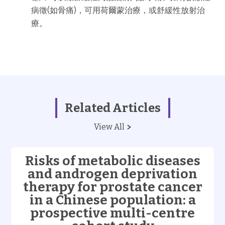
病徵
(
如骨痛
)
，可用荷爾蒙治療，或舒緩性放射治
療。
Related Articles
View All
Risks of metabolic diseases
and androgen deprivation
therapy for prostate cancer
in a Chinese population: a
prospective multi-centre