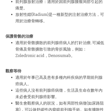
前列腺放射治療：適用於因前列腺腫瘤局部引起的
痛楚。
放射性鐳
(Radium)
是一種新型的注射治療方法，可
用於治療骨轉移。
保護骨骼的治療
適用於骨骼擴散的前列腺癌病人的打針治療
,
可減低
骨痛及骨骼擴散引致的骨折風險，例如：
Zoledronic acid
，
Denosumab
。
觀察等待
適用於年事已高及患有多種內科疾病的早期前列腺
癌病人。
這些病人沒有前列腺癌病徵，生活及生命在數年內
未必會受前列腺癌影響。
醫生會觀察病人的狀況，如有局部性病徵
(
如尿路阻
塞
)
，可以做舒緩性內窺鏡前列腺手術。如有擴散性