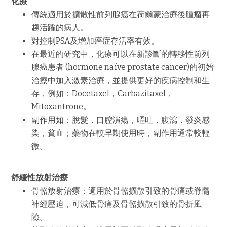
化療
傳統適用於擴散性前列腺癌在荷爾蒙治療後腫瘤再
趨活躍的病人。
對控制
PSA
及增加癌症存活率有效。
在最近的研究中，化療可以在新診斷的轉移性前列
腺癌患者
(hormone naïve prostate cancer)
的初始
治療中加入激素治療，並提供更好的疾病控制和生
存，例如：
Docetaxel
，
Carbazitaxel
，
Mitoxantrone
。
副作用如：脫髮，口腔潰瘍，嘔吐，腹瀉，發炎感
染，貧血；藥物在較早期使用時，副作用通常較輕
微。
舒緩性放射治療
骨骼放射治療：適用於骨骼擴散引致的骨痛或脊髓
神經壓迫，可減低骨痛及骨骼擴散引致的骨折風
險。