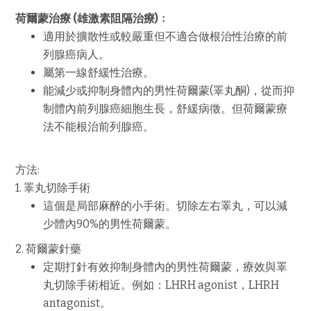
荷爾蒙治療
(
雄激素阻隔治療
)
﹕
適用於擴散性或較嚴重但不適合做根治性治療的前
列腺癌病人。
屬第一線舒緩性治療。
能減少或抑制身體內的男性荷爾蒙
(
睪丸酮
)
，從而抑
制體內前列腺癌細胞生長，舒緩病徵。但荷爾蒙療
法不能根治前列腺癌。
方法:
1.
睪丸切除手術
這個是局部麻醉的小手術。切除左右睪丸，可以減
少體內
90%
的男性荷爾蒙。
2.
荷爾蒙針藥
定期打針有效抑制身體內的男性荷爾蒙，療效與睪
丸切除手術相近。例如：
LHRH agonist
，
LHRH
antagonist
。