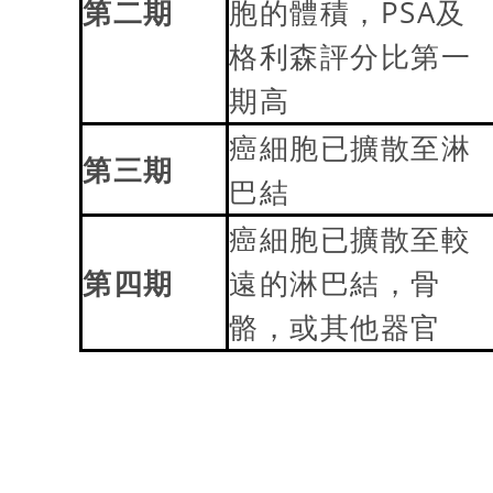
第
二
期
胞的體積，PSA及
格利森評分比第一
期高
癌細胞已擴散至淋
第
三
期
巴結
癌細胞已擴散至較
第
四
期
遠的淋巴結，骨
骼，或其他器官