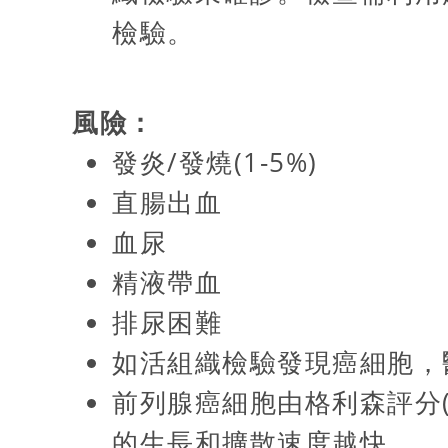
檢驗。
風險：
發炎/發燒(1-5%)
直腸出血
血尿
精液帶血
排尿困難
如活組織檢驗發現癌細胞，
前列腺癌細胞由格利森評分(G
的生長和擴散速度越快。