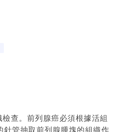
織檢查。前列腺癌必須根據活組
的針管抽取前列腺腫塊的組織作