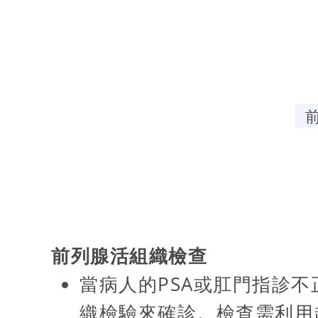
前列腺活組織檢查
當病人的PSA或肛門指診
織檢驗來確診。檢查需利用