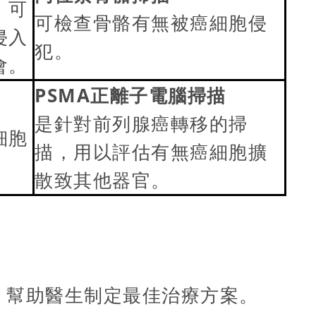
，可
可檢查骨骼有無被癌細胞侵
侵入
犯。
會。
PSMA
正離子電腦掃描
是針對前列腺癌轉移的掃
細胞
描，用以評估有無癌細胞擴
散致其他器官。
，幫助醫生制定最佳治療方案。