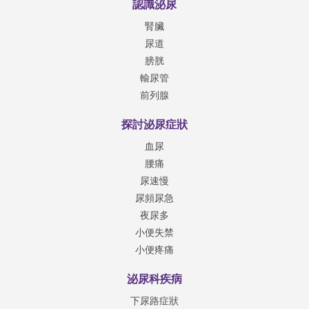
認識泌尿
腎臟
尿道
膀胱
輸尿管
前列腺
探討泌尿症狀
血尿
腰痛
尿速慢
尿頻尿急
夜尿多
小便失禁
小便疼痛
泌尿科疾病
下尿路症狀