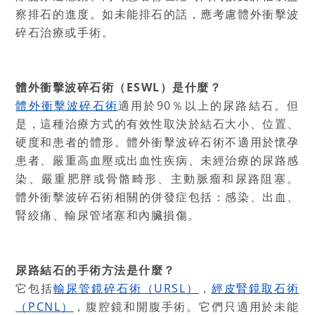
察排石的進度。如未能排石的話，應考慮體外衝擊波
碎石治療或手術。
體外衝擊波碎石術（ESWL）是什麼？
體外衝擊波碎石術
適用於90％以上的尿路結石。但
是，這種治療方式的有效性取決於結石大小、位置、
硬度和患者的體形。體外衝擊波碎石術不適用於懷孕
患者、嚴重高血壓或出血性疾病、未經治療的尿路感
染、嚴重肥胖或骨骼畸形、主動脈瘤和尿路阻塞。
體外衝擊波碎石術相關的併發症包括：感染、出血、
腎絞痛、輸尿管堵塞和內臟損傷。
尿路結石的手術方法是什麼？
它包括
輸尿管鏡碎石術（URSL）
，
經皮腎鏡取石術
（PCNL）
，腹腔鏡和開腹手術。它們只適用於未能