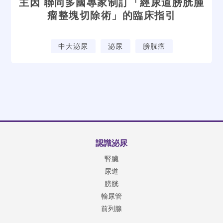
主因 聯同多國專家制訂「經尿道膀胱腫
瘤整塊切除術」的臨床指引
中大泌尿
泌尿
膀胱癌
認識泌尿
腎臟
尿道
膀胱
輸尿管
前列腺