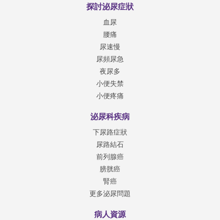
探討泌尿症狀
血尿
腰痛
尿速慢
尿頻尿急
夜尿多
小便失禁
小便疼痛
泌尿科疾病
下尿路症狀
尿路結石
前列腺癌
膀胱癌
腎癌
更多泌尿問題
病人資源