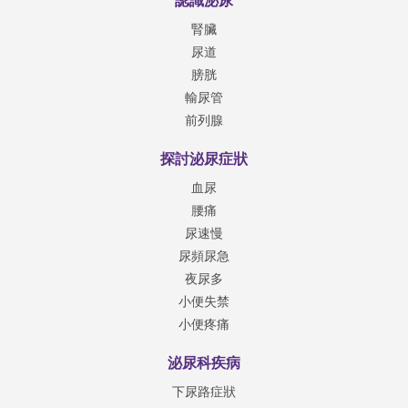
認識泌尿
腎臟
尿道
膀胱
輸尿管
前列腺
探討泌尿症狀
血尿
腰痛
尿速慢
尿頻尿急
夜尿多
小便失禁
小便疼痛
泌尿科疾病
下尿路症狀