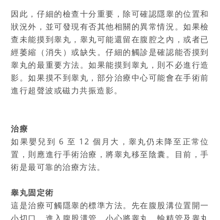
因此，仔細的檢查十分重要，除可確認隱睾的位置和
狀況外，並可發現有否其他相關的異常情況。如果檢
查未能摸到睾丸，睾丸可能還留在腹腔之內，或者已
經萎縮（消失）或缺失。仔細的觸診是確認能否摸到
睾丸的最重要方法。如果能摸到睾丸，則不必進行造
影。如果摸不到睾丸，部分治療中心可能會在手術前
進行超聲波或磁力共振造影。
治療
如果嬰兒到 6 至 12 個月大，睾丸仍未降至正常位
置，則應進行手術治療，將睾丸移至陰囊。目前，手
術是最可靠的治療方法。
睾丸固定術
這是治療可觸隱睾的標準方法。先在腹股溝位置開一
小切口，進入腹股溝管，小心將睾丸、輸精管及睾丸