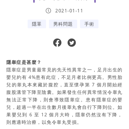
2021-01-11
隱睪
男科問題
手術
隱睾症是甚麼？
隱睾症是男童最常見的先天性異常之一，足月出生的
嬰兒約有 4%患有此症，不足月者比例更高。男性胎
兒的睾丸本來藏於腹腔，直至懷孕第 7 個月開始經
腹股溝管下降至陰囊。如果發生任何異常情況令睾丸
無法正常下降，則會導致隱睾症。患有隱睾症的嬰
兒，超過一半在出生數月後睾丸會自行下降到位。如
果嬰兒到 6 至 12 個月大時，隱睾仍然沒有下降，
則應適時治療，以免令睾丸受損。