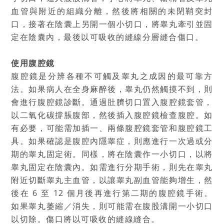
血管與附近的組織分離，然後將相關的未閉鞘突封
口，接著在陰囊上另開一個小切口，將睾丸牽引並固
定在陰囊內，最後以可吸收的縫線分層縫合傷口。
使用腹腔鏡
腹腔鏡是分辨各種不可觸及睾丸之成因的最可靠方
法。如果病人在全身麻醉後，睾丸仍然觸摸不到，則
會進行腹腔鏡診斷。通過肚臍切口置入腹腔鏡套管，
以二氧化碳撐脹腹部，然後插入腹腔鏡檢查腹腔。如
有必要，可能需加插一、兩條腹腔鏡套管和腹腔鏡工
具。如果確認是腹腔內隱睾症，則應進行一次過或分
期的睾丸固定術。同樣，將在陰囊作一小切口，以將
睾丸固定在陰囊內。如需進行分期手術，則先在睾丸
附近切斷睾丸主血管，以讓睾丸副血管能夠增生，然
後在 6 至 12 個月後再進行第二期的腹腔鏡手術。
如果睾丸萎縮／消失，則可能需在腹股溝開一小切口
以切除。傷口將以可吸收的縫線縫合。