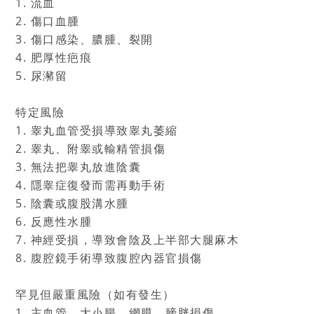
1. 流血
2. 傷口血腫
3. 傷口感染、膿腫、裂開
4. 肥厚性疤痕
5. 尿瀦留
特定風險
1. 睾丸血管受損導致睾丸萎縮
2. 睾丸、附睾或輸精管損傷
3. 無法把睾丸放進陰囊
4. 隱睾症復發而需再動手術
5. 陰囊或腹股溝水腫
6. 反應性水腫
7. 神經受損，導致會陰及上半部大腿麻木
8. 腹腔鏡手術導致腹腔內器官損傷
罕見但嚴重風險（如有發生）
1. 主血管、大小腸、網膜、膀胱損傷