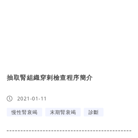
抽取腎組織穿剌檢查程序簡介
2021-01-11
慢性腎衰竭
末期腎衰竭
診斷