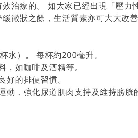
有效治療的。 如大家已經出現「壓力
舒緩徵狀之餘，生活質素亦可大大改
杯水）。 每杯約200毫升。
料，如咖啡及酒精等。
良好的排便習慣。
運動，強化尿道肌肉支持及維持膀胱