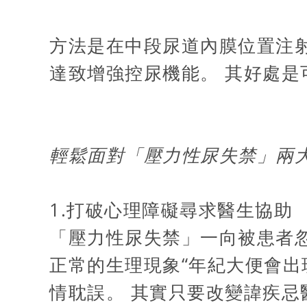
方法是在中段尿道內膜位置注
達致增強控尿機能。 其好處
輕鬆面對「壓力性尿失禁」兩
1.打破心理障礙尋求醫生協助
「壓力性尿失禁」一向被患者忽
正常的生理現象“年紀大便會出
情耽誤。 其實只要改變諱疾