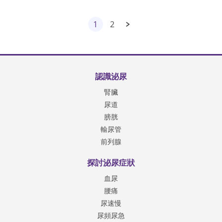
1
2
認識泌尿
腎臟
尿道
膀胱
輸尿管
前列腺
探討泌尿症狀
血尿
腰痛
尿速慢
尿頻尿急