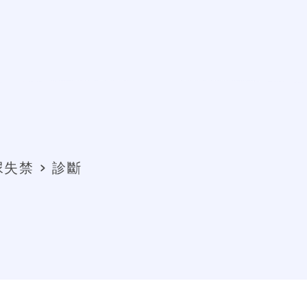
尿失禁
診斷