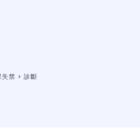
尿失禁
診斷