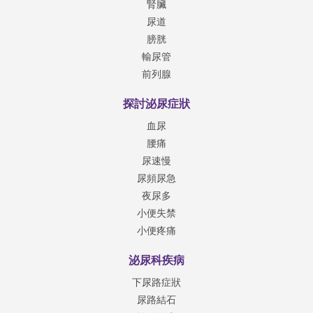
腎臟
尿道
膀胱
輸尿管
前列腺
探討泌尿症狀
血尿
腰痛
尿速慢
尿頻尿急
夜尿多
小便失禁
小便疼痛
泌尿科疾病
下尿路症狀
尿路結石