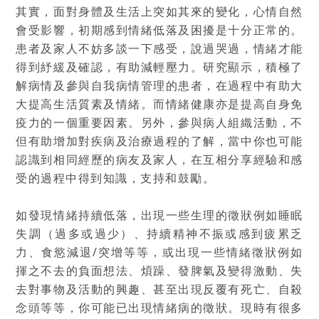
其實，面對身體及生活上突如其來的變化，心情自然
會受影響，初期感到情緒低落及困擾是十分正常的。
患者及家人不妨多談一下感受，說過哭過，情緒才能
得到紓緩及確認，有助減輕壓力。研究顯示，積極了
解病情及參與自我病情管理的患者，在過程中有助大
大提高生活質素及情緒。而情緒健康亦是提高自身免
疫力的一個重要因素。另外，參與病人組織活動，不
但有助增加對疾病及治療過程的了解，當中你也可能
認識到相同經歷的病友及家人，在互相分享經驗和感
受的過程中得到知識，支持和鼓勵。
如發現情緒持續低落，出現一些生理的徵狀例如睡眠
失調（過多或過少）、持續精神不振或感到疲累乏
力、食慾減退/突增等等，或出現一些情緒徵狀例如
揮之不去的負面想法、煩躁、發脾氣及變得激動、失
去對事物及活動的興趣、甚至出現反覆有死亡、自殺
念頭等等，你可能已出現情緒病的徵狀。現時有很多