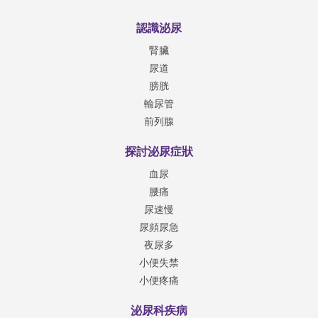
認識泌尿
腎臟
尿道
膀胱
輸尿管
前列腺
探討泌尿症狀
血尿
腰痛
尿速慢
尿頻尿急
夜尿多
小便失禁
小便疼痛
泌尿科疾病