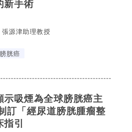
的新手術
張源津助理教授
膀胱癌
顯示吸煙為全球膀胱癌主
家制訂「經尿道膀胱腫瘤整
床指引