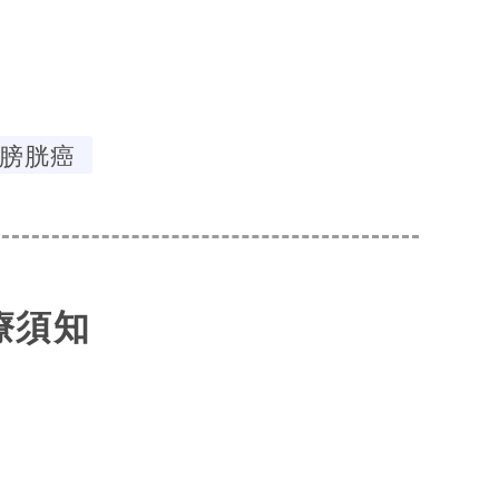
膀胱癌
療須知