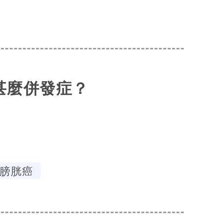
甚麼併發症？
膀胱癌