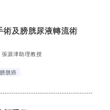
手術及膀胱尿液轉流術
張源津助理教授
膀胱癌