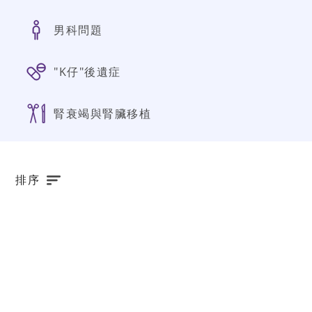
男科問題
"K仔"後遺症
腎衰竭與腎臟移植
排序