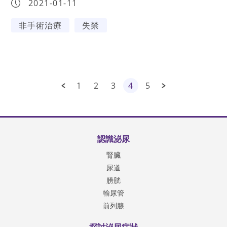
2021-01-11
非手術治療
失禁
1
2
3
4
5
認識泌尿
腎臟
尿道
膀胱
輸尿管
前列腺