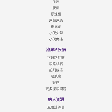
血尿
腰痛
尿速慢
尿頻尿急
夜尿多
小便失禁
小便疼痛
泌尿科疾病
下尿路症狀
尿路結石
前列腺癌
膀胱癌
腎癌
更多泌尿問題
病人資源
風險計算器