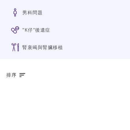
男科問題
"K仔"後遺症
腎衰竭與腎臟移植
排序