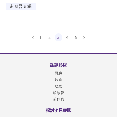
末期腎衰竭
1
2
3
4
5
認識泌尿
腎臟
尿道
膀胱
輸尿管
前列腺
探討泌尿症狀