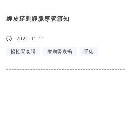
經皮穿刺靜脈導管須知
2021-01-11
慢性腎衰竭
末期腎衰竭
手術