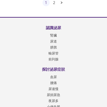
1
2
認識泌尿
腎臟
尿道
膀胱
輸尿管
前列腺
探討泌尿症狀
血尿
腰痛
尿速慢
尿頻尿急
夜尿多
小便失禁