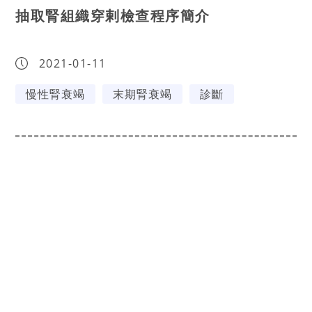
抽取腎組織穿剌檢查程序簡介
2021-01-11
慢性腎衰竭
末期腎衰竭
診斷