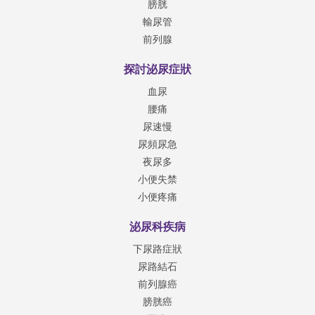
膀胱
輸尿管
前列腺
探討泌尿症狀
血尿
腰痛
尿速慢
尿頻尿急
夜尿多
小便失禁
小便疼痛
泌尿科疾病
下尿路症狀
尿路結石
前列腺癌
膀胱癌