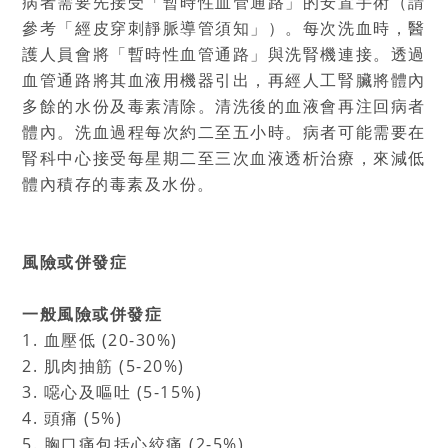
病者需要先接受「暫時性血管通路」的安置手術（請
參考「經皮穿刺靜脈導管須知」）。每次洗血時，醫
護人員會將「暫時性血管通路」與洗腎機連接。透過
血管通路將其血液用機器引出，再經人工腎臟將體內
多餘的水份及毒素清除。清洗後的血液會再注回病者
體內。洗血過程每次約二至五小時。病者可能需要在
腎科中心接受每星期二至三次血液透析治療，來減低
體內積存的毒素及水份。
風險或併發症
一般風險或併發症
1. 血壓低 (20-30%)
2. 肌肉抽筋 (5-20%)
3. 噁心及嘔吐 (5-15%)
4. 頭痛 (5%)
5. 胸口痛包括心絞痛 (2-5%)