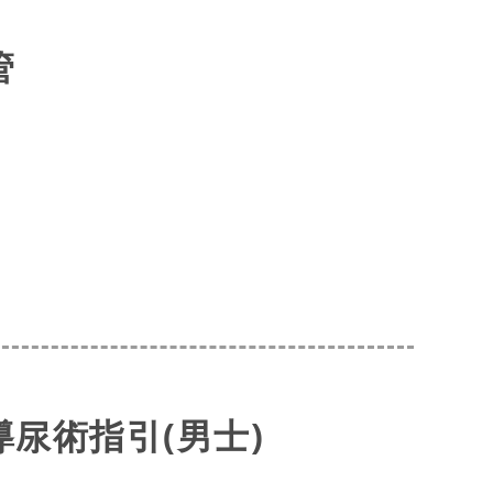
管
尿術指引(男士)