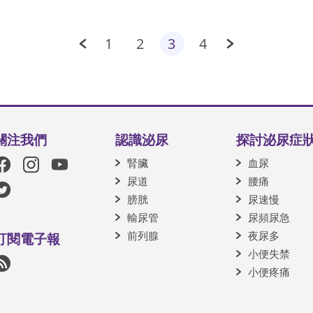
1
2
3
4
關注我們
認識泌尿
探討泌尿症
腎臟
血尿
尿道
腰痛
膀胱
尿速慢
輸尿管
尿頻尿急
前列腺
夜尿多
訂閱電子報
小便失禁
小便疼痛