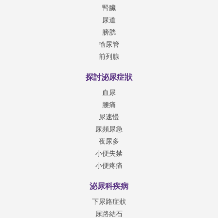
腎臟
尿道
膀胱
輸尿管
前列腺
探討泌尿症狀
血尿
腰痛
尿速慢
尿頻尿急
夜尿多
小便失禁
小便疼痛
泌尿科疾病
下尿路症狀
尿路結石