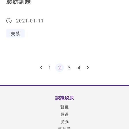
膀胱訓練
2021-01-11
失禁
1
2
3
4
認識泌尿
腎臟
尿道
膀胱
輸尿管