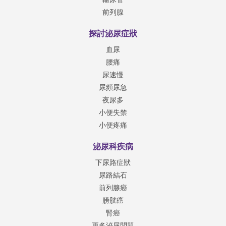
前列腺
探討泌尿症狀
血尿
腰痛
尿速慢
尿頻尿急
夜尿多
小便失禁
小便疼痛
泌尿科疾病
下尿路症狀
尿路結石
前列腺癌
膀胱癌
腎癌
更多泌尿問題