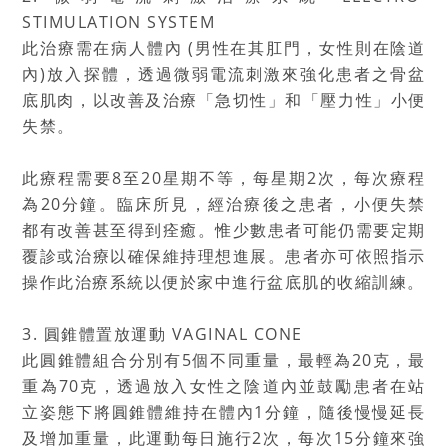
STIMULATION SYSTEM
此治療需在病人體內 (男性在其肛門，女性則在陰道
內)放入探體，透過微弱電流刺激來強化患者之骨盆
底肌肉，以改善及治療「急切性」和「壓力性」小便
失禁。
此療程需要8至20星期不等，每星期2次，每次療程
為20分鐘。臨床所見，經治療後之患者，小便失禁
都有改善甚至得到痊癒。惟少數患者可能仍需要定期
覆診或治療以確保維持理想進展。患者亦可依照指示
操作此治療系統以便於家中進行盆底肌的收縮訓練。
3. 圓錐體置放運動 VAGINAL CONE
此圓錐體組合分別有5個不同重量，最輕為20克，最
重為70克，透過放入女性之陰道內並鼓勵患者在站
立姿態下將圓錐體維持在體內1分鐘，隨後慢慢延長
及增加重量，此運動每日施行2次，每次15分鐘來強