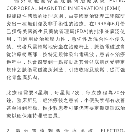
1. 體外電磁波骨盆底肌肉治療系統 EXTRA
CORPOREAL MAGNETIC INNERVATION (EXMI)
根據磁性感應的物理原則，由美國喬治暨理工學院研
究出一種無創傷及非手術性的治療。在1998年6月份
已獲得美國衛生及藥物管理局(FDA)的批淮並廣泛使
用，而適用於治療壓力性，急切性及混合性小便失
禁。患者只需輕鬆地安坐在治療椅上，脈衝電磁波會
從治療椅底部，按特定規律發出電磁波，患者在治療
過程中，只會感覺到一點震動及其骨盆底肌肉受特定
規律之脈衝電磁波所刺激，引致收縮及放鬆，從而強
化骨盆底肌肉。
此療程需要8星期，每星期2次，每次療程為20分
鐘。臨床所見，經治療後之患者，小便失禁都有改善
甚至得到痊癒。惟少數患者可能仍需要定期覆診或治
療以確保維持理想進展。
2. 微弱電流刺激治療系統 ELECTRO-