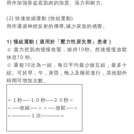
用作加強骨盆底肌肉的強度、張力和耐力。
(2) 快速收縮運動 (快組運動)
用作通過神經反射的傳導,減少尿急的感覺。
1) 慢組運動 ( 適用於「壓力性尿失禁」患者 )
☺ 盡力把肌肉慢慢收緊，維持10秒。然後慢慢放鬆
休息10 秒。
☺ 重複10次為一組，每日平均最少做五組，最多十
組。可於早，午，黃昏，晚上及睡前進行，其他額外
時間可增加次數。
＜１秒──１０秒──２０秒＞
＜──收縮──＞＜──放鬆──＞
＜─────１次─────＞