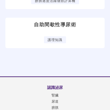
膀胱過度活躍徵狀計算機
自助間歇性導尿術
護理知識
認識泌尿
腎臟
尿道
膀胱