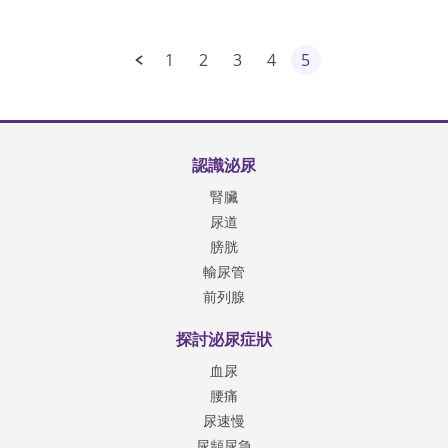
1
2
3
4
5
認識泌尿
腎臟
尿道
膀胱
輸尿管
前列腺
探討泌尿症狀
血尿
腰痛
尿速慢
尿頻尿急