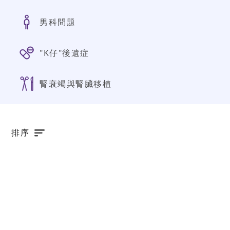
男科問題
"K仔"後遺症
腎衰竭與腎臟移植
排序