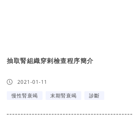
抽取腎組織穿剌檢查程序簡介
2021-01-11
慢性腎衰竭
末期腎衰竭
診斷