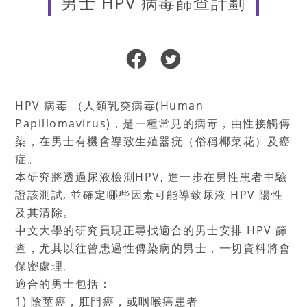
男士 HPV 病毒篩查計劃
HPV 病毒 （⼈類乳突病毒(Human
Papillomavirus)，是⼀種常⾒的病毒，由性接觸傳
染，在男⼠有機會導致⽣殖器疣（俗稱椰菜花）及癌
症。
本研究將透過尿液檢測HPV, 進⼀步在男性患者中驗
證該測試, 並確定哪些因素可能導致尿液 HPV 陽性
及其清除。
中⽂⼤學的研究員現正尋找適合的男⼠安排 HPV 篩
查，尤其以往曾患過性傳染病的男⼠，⼀切資料將會
保密處理。
適合的男士包括：
1) 陰莖癌，肛門癌，或咽喉癌患者