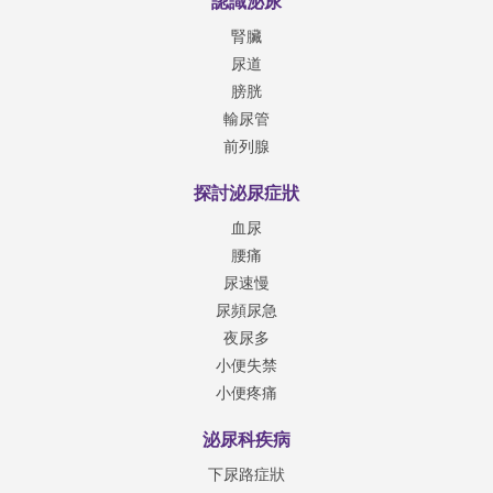
認識泌尿
腎臟
尿道
膀胱
輸尿管
前列腺
探討泌尿症狀
血尿
腰痛
尿速慢
尿頻尿急
夜尿多
小便失禁
小便疼痛
泌尿科疾病
下尿路症狀