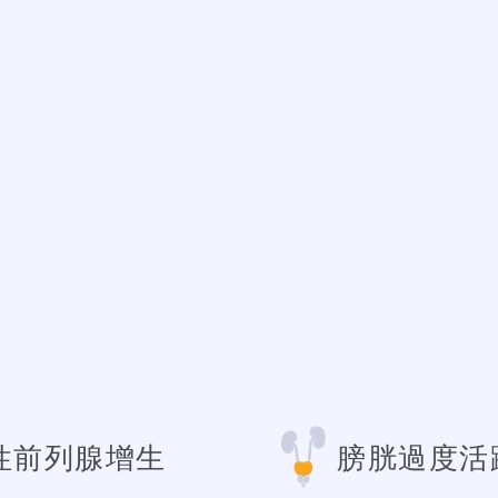
性前列腺增生
膀胱過度活