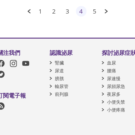
1
2
3
4
5
關注我們
認識泌尿
探討泌尿症
腎臟
血尿
尿道
腰痛
膀胱
尿速慢
輸尿管
尿頻尿急
前列腺
夜尿多
訂閱電子報
小便失禁
小便疼痛