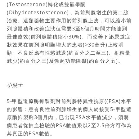
(Testosterone)轉化成雙氫睾酮
(Dihydrotestosterone)，為前列腺增生的第二線
治療。這類藥物主要作用於前列腺上皮，可以縮小前
列腺體積和改善症狀但需要3至6個月時間才能達到
最佳療效(前列腺體積縮小30%)。而改善下泌尿道症
狀效果在前列腺明顯增大的患者(>30毫升)上較明
顯。不良反應有性慾減退(約百分之二至三)、射精量
減少(約百分之三)及勃起功能障礙(約百分之五)。
小貼士
5-甲型還原酶抑製劑對前列腺特異性抗原((PSA)水平
的影響：患有良性前列腺增生的病人於接受5-甲型還
原酶抑製劑3個月內，已出現PSA水平值減少，須將
病患者從抽血檢驗的PSA數值乘以2至2.5倍方可作為
其真正的PSA數值。