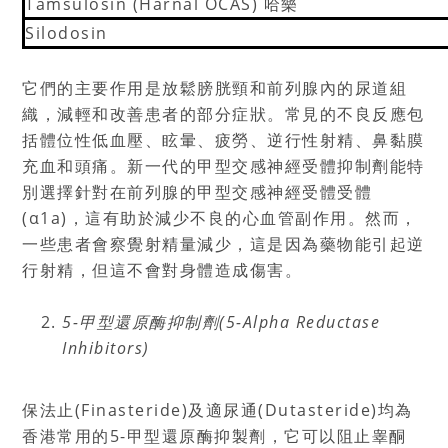
Tamsulosin (Harnal OCAS) 哈樂
Silodosin
它們的主要作用是放鬆膀胱頸和前列腺內的尿道組
織，減輕和改善患者的部分症狀。常見的不良反應包
括體位性低血壓、眩暈、疲勞、逆行性射精、鼻黏膜
充血和頭痛。新一代的甲型交感神經受體抑制劑能特
別選擇針對在前列腺的甲型交感神經受體受體
(α1a)，這有助於減少不良的心血管副作用。然而，
一些患者會察覺射精量減少，這是因為藥物能引起逆
行射精，但這不會對身體造成傷害。
5-
甲型還原酶抑制劑(5-Alpha Reductase
Inhibitors)
保法止(Finasteride)及適尿通(Dutasteride)均為
香港常用的5-甲型還原酶抑製劑，它可以阻止睾酮