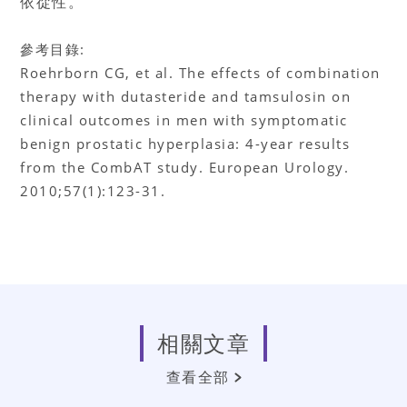
依從性。
參考目錄:
Roehrborn CG, et al. The effects of combination
therapy with dutasteride and tamsulosin on
clinical outcomes in men with symptomatic
benign prostatic hyperplasia: 4-year results
from the CombAT study. European Urology.
2010;57(1):123-31.
相關文章
查看全部