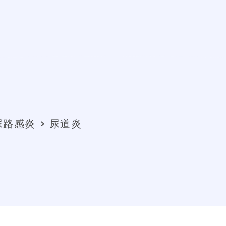
尿路感炎
尿道炎