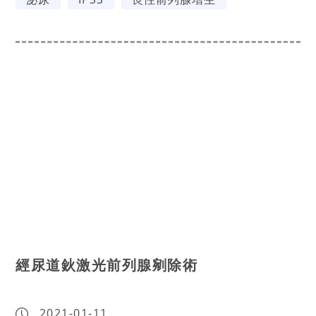
經尿道鈥激光前列腺剜除術
2021-01-11