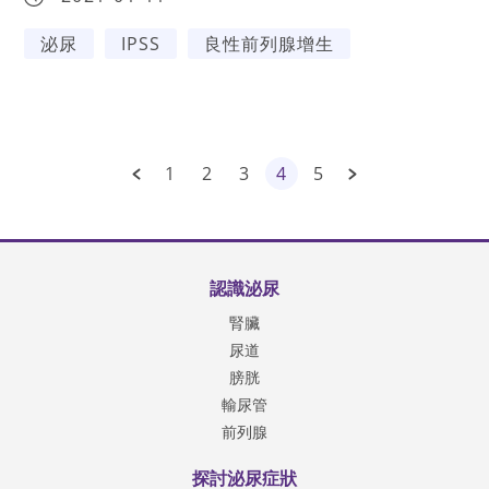
泌尿
IPSS
良性前列腺增生
1
2
3
4
5
認識泌尿
腎臟
尿道
膀胱
輸尿管
前列腺
探討泌尿症狀