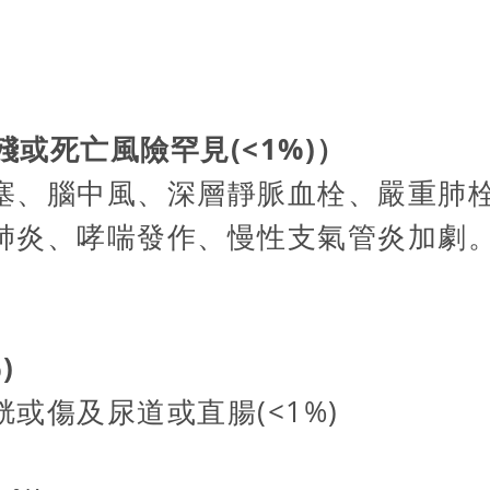
殘或死亡風險罕見(<1%)）
梗塞、腦中風、深層靜脈血栓、嚴重肺
、肺炎、哮喘發作、慢性支氣管炎加劇
)
胱或傷及尿道或直腸(<1%)