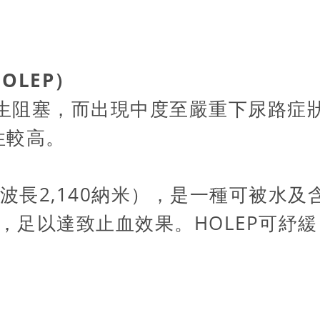
OLEP）
增生阻塞，而出現中度至嚴重下尿路症
性較高。
激光（波長2,140納米），是一種可被
米，足以達致止血效果。HOLEP可紓