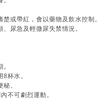
養。
。
微痛楚或帶紅，會以藥物及飲水控制。
尿頻、尿急及輕微尿失禁情況。
期。
用8杯水。
便秘。
期內不可劇烈運動。
。