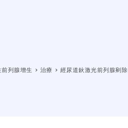
性前列腺增生
治療
經尿道鈥激光前列腺剜除