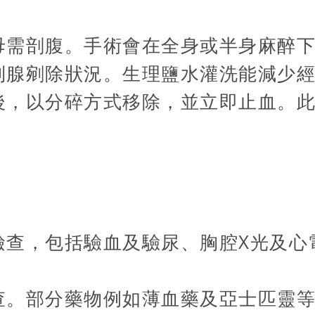
毋需剖腹。手術會在全身或半身麻醉
列腺剜除狀況。生理鹽水灌洗能減少
後，以分碎方式移除，並立即止血。
檢查，包括驗血及驗尿、胸腔X光及心
查。部分藥物例如薄血藥及亞士匹靈