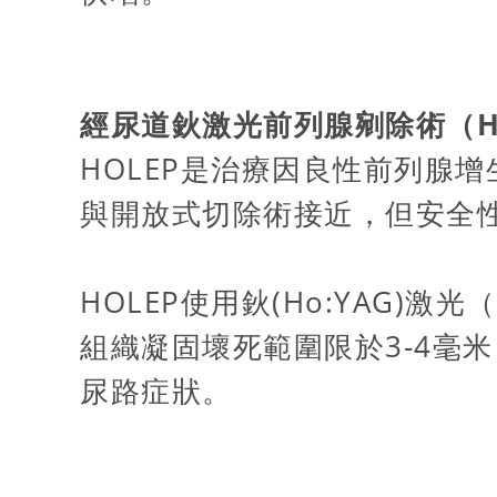
經尿道鈥激光前列腺剜除術（H
HOLEP是治療因良性前列腺
與開放式切除術接近，但安全
HOLEP使用鈥(Ho:YAG)
組織凝固壞死範圍限於3-4毫
尿路症狀。