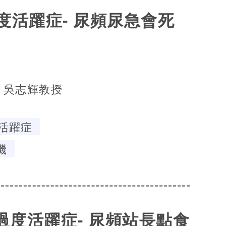
度活躍症- 尿頻尿急會死
吳志輝教授
活躍症
機
膀胱過度活躍症- 尿頻站長點食