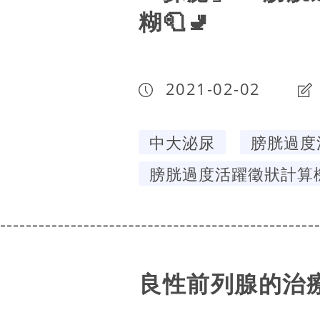
糊🧻🚽
2021-02-02
中大泌尿
膀胱過度
膀胱過度活躍徵狀計算
良性前列腺的治