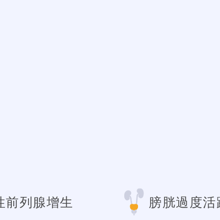
性前列腺增生
膀胱過度活