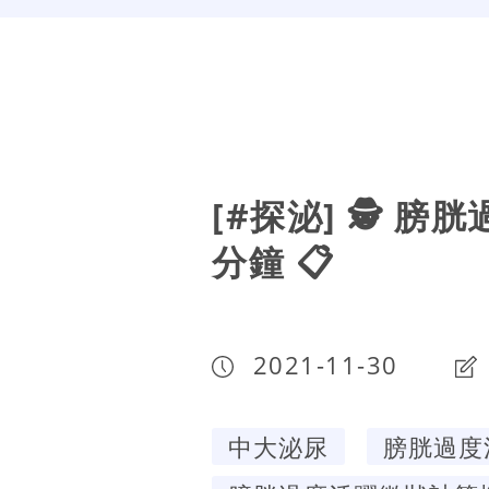
[#探泌] 🕵️ 
分鐘 📋
2021-11-30
中大泌尿
膀胱過度