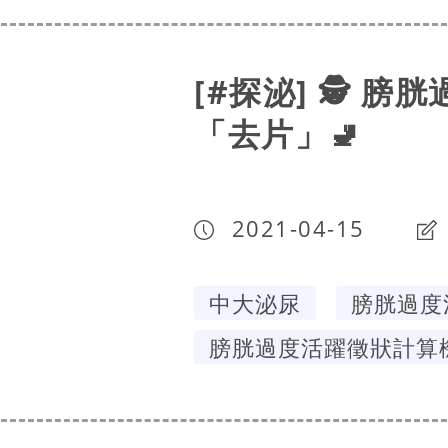
[#探泌] 🕵️ 
「去片」🚽
2021-04-15
中大泌尿
膀胱過度
膀胱過度活躍徵狀計算