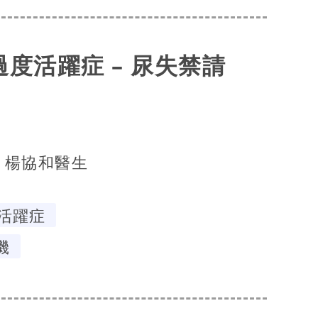
膀胱過度活躍症 – 尿失禁請
楊協和醫生
活躍症
機