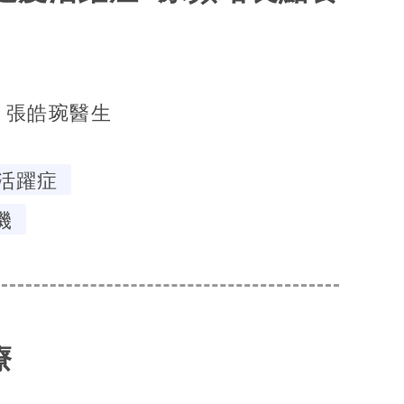
張皓琬醫生
活躍症
機
療