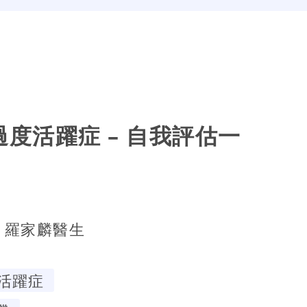
膀胱過度活躍症 – 自我評估一
羅家麟醫生
活躍症