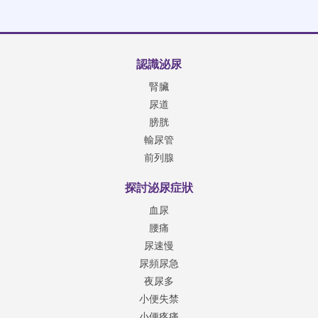
認識泌尿
腎臟
尿道
膀胱
輸尿管
前列腺
探討泌尿症狀
血尿
腰痛
尿速慢
尿頻尿急
夜尿多
小便失禁
小便疼痛