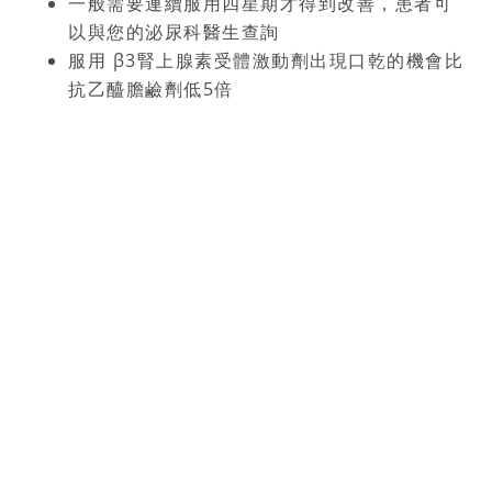
一般需要連續服用四星期才得到改善，患者可
以與您的泌尿科醫生查詢
服用 β3腎上腺素受體激動劑出現口乾的機會比
抗乙醯膽鹼劑低5倍