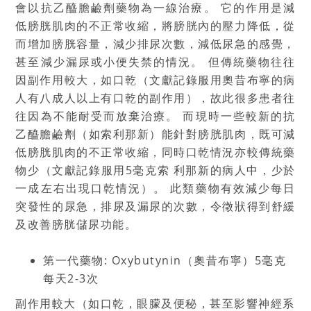
會以抗乙醯膽鹼劑藥物為一線治療。 它的作用是減
低膀胱肌肉的不正常收縮，將膀胱內的壓力降低，從
而增加膀胱容量，減少排尿次數，減低尿急的感覺，
甚至減少漏尿或小便失禁的情況。 但傳統藥物往往
因副作用較大，如口乾（文獻記錄服用奧昔布寧的病
人有八成人以上有口乾的副作用），故此很多患者往
往因為不能耐受而放棄治療。 而現時一些較新的抗
乙醯膽鹼劑（如索利那新）能針對膀胱肌肉，既可減
低膀胱肌肉的不正常收縮，同時口乾情況亦較傳統藥
物少（文獻記錄服用5毫克索 利那新的病人中，少於
一成左右出現口乾情況）。 此類藥物有效減少每日
突發性的尿急，排尿及漏尿的次數，令徵狀得到舒緩
及改善膀胱儲尿功能。
第一代藥物: Oxybutynin（奧昔布寧）5毫克
每天2-3次
副作用較大（如口乾，眼朦及便秘，甚至影響神經系