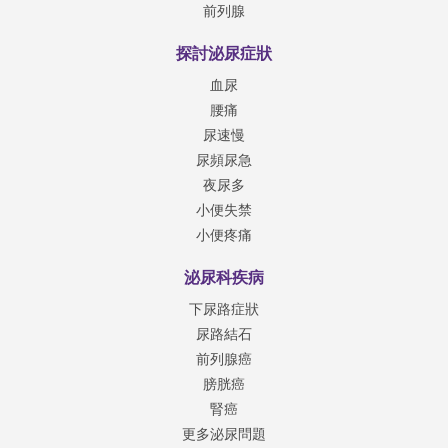
前列腺
探討泌尿症狀
血尿
腰痛
尿速慢
尿頻尿急
夜尿多
小便失禁
小便疼痛
泌尿科疾病
下尿路症狀
尿路結石
前列腺癌
膀胱癌
腎癌
更多泌尿問題