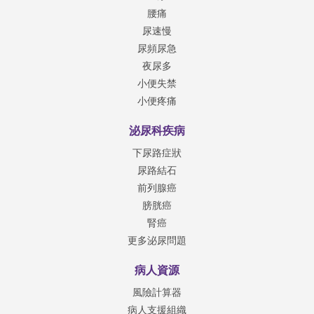
腰痛
尿速慢
尿頻尿急
夜尿多
小便失禁
小便疼痛
泌尿科疾病
下尿路症狀
尿路結石
前列腺癌
膀胱癌
腎癌
更多泌尿問題
病人資源
風險計算器
病人支援組織